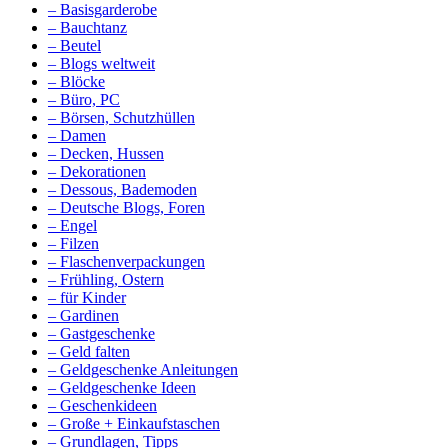
– Basisgarderobe
– Bauchtanz
– Beutel
– Blogs weltweit
– Blöcke
– Büro, PC
– Börsen, Schutzhüllen
– Damen
– Decken, Hussen
– Dekorationen
– Dessous, Bademoden
– Deutsche Blogs, Foren
– Engel
– Filzen
– Flaschenverpackungen
– Frühling, Ostern
– für Kinder
– Gardinen
– Gastgeschenke
– Geld falten
– Geldgeschenke Anleitungen
– Geldgeschenke Ideen
– Geschenkideen
– Große + Einkaufstaschen
– Grundlagen, Tipps