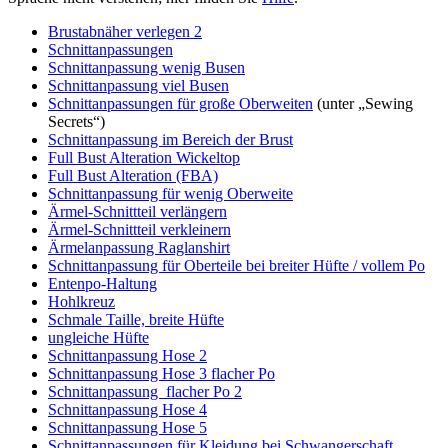
Brustabnäher verlegen 2
Schnittanpassungen
Schnittanpassung wenig Busen
Schnittanpassung viel Busen
Schnittanpassungen für große Oberweiten
(unter „Sewing
Secrets“)
Schnittanpassung im Bereich der Brust
Full Bust Alteration Wickeltop
Full Bust Alteration (FBA)
Schnittanpassung für wenig Oberweite
Ärmel-Schnittteil verlängern
Ärmel-Schnittteil verkleinern
Ärmelanpassung Raglanshirt
Schnittanpassung für Oberteile bei breiter Hüfte / vollem Po
Entenpo-Haltung
Hohlkreuz
Schmale Taille, breite Hüfte
ungleiche Hüfte
Schnittanpassung Hose 2
Schnittanpassung Hose 3 flacher Po
Schnittanpassung flacher Po 2
Schnittanpassung Hose 4
Schnittanpassung Hose 5
Schnittanpassungen für Kleidung bei Schwangerschaft