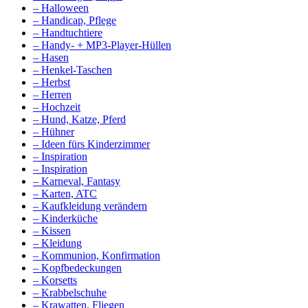
– Halloween
– Handicap, Pflege
– Handtuchtiere
– Handy- + MP3-Player-Hüllen
– Hasen
– Henkel-Taschen
– Herbst
– Herren
– Hochzeit
– Hund, Katze, Pferd
– Hühner
– Ideen fürs Kinderzimmer
– Inspiration
– Inspiration
– Karneval, Fantasy
– Karten, ATC
– Kaufkleidung verändern
– Kinderküche
– Kissen
– Kleidung
– Kommunion, Konfirmation
– Kopfbedeckungen
– Korsetts
– Krabbelschuhe
– Krawatten, Fliegen