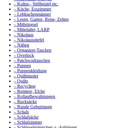
– Kultur-, Stiftbeutel etc.
– Küche, Esszimmer
– Lebkuchenmänner
– Lesen, Garten, Reise, Zelten
– Mitbringsel
– Mittelalter, LARP
– Nikolaus
– Nikolausstiefel
– Nähen
– Organizer-Taschen
– Overlock
– Patchworktaschen
– Puppen
– Puppenkleidung
– Quiltmuster
– Quilts
– Recycling
– Rentiere, Elche
– Rollaufbewahrungen
– Rucksäcke
– Runde Geburtstage
– Schals
– Schlafsäcke
– Schlafzimmer
– Schlüsselmäppchen + -Anhänger