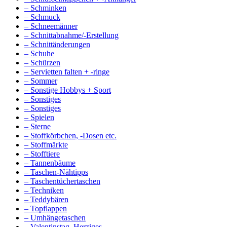
– Schminken
– Schmuck
– Schneemänner
– Schnittabnahme/-Erstellung
– Schnittänderungen
– Schuhe
– Schürzen
– Servietten falten + -ringe
– Sommer
– Sonstige Hobbys + Sport
– Sonstiges
– Sonstiges
– Spielen
– Sterne
– Stoffkörbchen, -Dosen etc.
– Stoffmärkte
– Stofftiere
– Tannenbäume
– Taschen-Nähtipps
– Taschentüchertaschen
– Techniken
– Teddybären
– Topflappen
– Umhängetaschen
– Valentinstag, Herziges