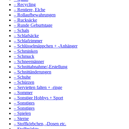
– Recycling
– Rentiere, Elche
– Rollaufbewahrungen
– Rucksäcke
– Runde Geburtstage
– Schals
– Schlafsäcke
– Schlafzimmer
– Schlüsselmäppchen + -Anhänger
– Schminken
– Schmuck
– Schneemänner
– Schnittabnahme/-Erstellung
– Schnittänderungen
– Schuhe
– Schürzen
– Servietten falten + -ringe
– Sommer
– Sonstige Hobbys + Sport
– Sonstiges
– Sonstiges
– Spielen
– Sterne
– Stoffkörbchen, -Dosen etc.
– Stoffmärkte