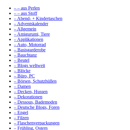
– – aus Perlen
– – aus Stoff
– Abend- + Kindertaschen
– Adventskalender
– Allgemein
– Amigurumi, Tiere
– Applikationen
– Auto, Motorrad
– Basisgarderobe
– Bauchtanz
– Beutel
– Blogs weltweit
– Blöcke
– Büro, PC
– Börsen, Schutzhüllen
– Damen
– Decken, Hussen
– Dekorationen
– Dessous, Bademoden
– Deutsche Blogs, Foren
– Engel
– Filzen
– Flaschenverpackungen
– Frühling, Ostern