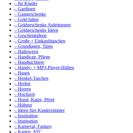
– für Kinder
– Gardinen
– Gastgeschenke
– Geld falten
– Geldgeschenke Anleitungen
– Geldgeschenke Ideen
– Geschenkideen
– Große + Einkaufstaschen
– Grundlagen, Tipps
– Halloween
– Handicap, Pflege
– Handtuchtiere
– Handy- + MP3-Player-Hüllen
– Hasen
– Henkel-Taschen
– Herbst
– Herren
– Hochzeit
– Hund, Katze, Pferd
– Hühner
– Ideen fürs Kinderzimmer
– Inspiration
– Inspiration
– Karneval, Fantasy
– Karten, ATC