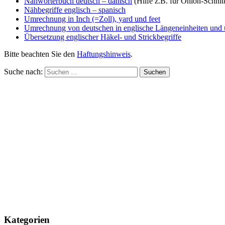
Nähwörterbuch deutsch – dänisch
(Hilfe z.B. für Onion-Schnitt
Nähbegriffe
englisch
–
spanisch
Umrechnung in Inch (=Zoll), yard und feet
Umrechnung von deutschen in englische Längeneinheiten und
Übersetzung englischer Häkel- und Strickbegriffe
Bitte beachten Sie den
Haftungshinweis
.
Suche nach:
Kategorien