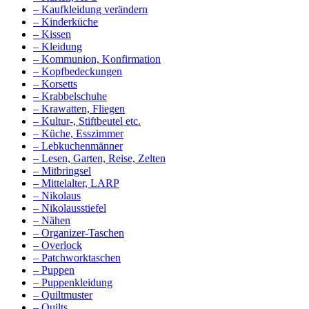
– Kaufkleidung verändern
– Kinderküche
– Kissen
– Kleidung
– Kommunion, Konfirmation
– Kopfbedeckungen
– Korsetts
– Krabbelschuhe
– Krawatten, Fliegen
– Kultur-, Stiftbeutel etc.
– Küche, Esszimmer
– Lebkuchenmänner
– Lesen, Garten, Reise, Zelten
– Mitbringsel
– Mittelalter, LARP
– Nikolaus
– Nikolausstiefel
– Nähen
– Organizer-Taschen
– Overlock
– Patchworktaschen
– Puppen
– Puppenkleidung
– Quiltmuster
– Quilts