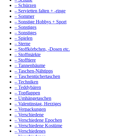
– Schürzen
– Servietten falten + -ringe
– Sommer
– Sonstige Hobbys + Sport
– Sonstiges
– Sonstiges
– Spielen
– Sterne
– Stoffkörbchen, -Dosen etc.
– Stoffmärkte
– Stofftiere
– Tannenbäume
– Taschen-Nähtipps
– Taschentüchertaschen
– Techniken
– Teddybären
– Topflappen
– Umhängetaschen
– Valentinstag, Herziges
– Verpackungen
– Verschiedene
– Verschiedene Epochen
– Verschiedene Kostüme
– Verschiedenes