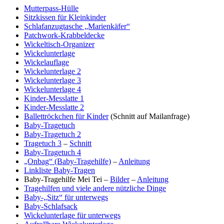
Mutterpass-Hülle
Sitzkissen für Kleinkinder
Schlafanzugtasche „Marienkäfer“
Patchwork-Krabbeldecke
Wickeltisch-Organizer
Wickelunterlage
Wickelauflage
Wickelunterlage 2
Wickelunterlage 3
Wickelunterlage 4
Kinder-Messlatte 1
Kinder-Messlatte 2
Ballettröckchen für Kinder
(Schnitt auf Mailanfrage)
Baby-Tragetuch
Baby-Tragetuch 2
Tragetuch 3
–
Schnitt
Baby-Tragetuch 4
„Onbag“ (Baby-Tragehilfe)
–
Anleitung
Linkliste Baby-Tragen
Baby-Tragehilfe Mei Tei –
Bilder
–
Anleitung
Tragehilfen und viele andere nützliche Dinge
Baby-„Sitz“ für unterwegs
Baby-Schlafsack
Wickelunterlage für unterwegs