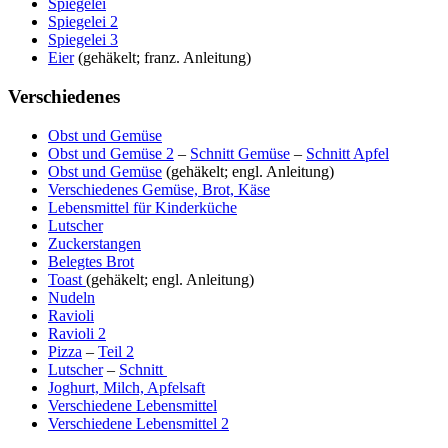
Spiegelei
Spiegelei 2
Spiegelei 3
Eier
(gehäkelt; franz. Anleitung)
Verschiedenes
Obst und Gemüse
Obst und Gemüse 2
–
Schnitt Gemüse
–
Schnitt Apfel
Obst und Gemüse
(gehäkelt; engl. Anleitung)
Verschiedenes Gemüse, Brot, Käse
Lebensmittel für Kinderküche
Lutscher
Zuckerstangen
Belegtes Brot
Toast
(gehäkelt; engl. Anleitung)
Nudeln
Ravioli
Ravioli 2
Pizza
–
Teil 2
Lutscher
–
Schnitt
Joghurt, Milch, Apfelsaft
Verschiedene Lebensmittel
Verschiedene Lebensmittel 2