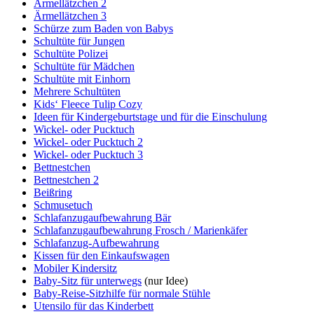
Ärmellätzchen 2
Ärmellätzchen 3
Schürze zum Baden von Babys
Schultüte für Jungen
Schultüte Polizei
Schultüte für Mädchen
Schultüte mit Einhorn
Mehrere Schultüten
Kids‘ Fleece Tulip Cozy
Ideen für Kindergeburtstage und für die Einschulung
Wickel- oder Pucktuch
Wickel- oder Pucktuch 2
Wickel- oder Pucktuch 3
Bettnestchen
Bettnestchen 2
Beißring
Schmusetuch
Schlafanzugaufbewahrung Bär
Schlafanzugaufbewahrung Frosch / Marienkäfer
Schlafanzug-Aufbewahrung
Kissen für den Einkaufswagen
Mobiler Kindersitz
Baby-Sitz für unterwegs
(nur Idee)
Baby-Reise-Sitzhilfe für normale Stühle
Utensilo für das Kinderbett