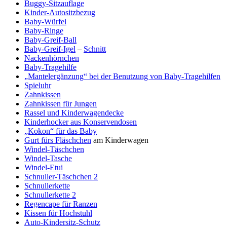
Buggy-Sitzauflage
Kinder-Autositzbezug
Baby-Würfel
Baby-Ringe
Baby-Greif-Ball
Baby-Greif-Igel
–
Schnitt
Nackenhörnchen
Baby-Tragehilfe
„Mantelergänzung“ bei der Benutzung von Baby-Tragehilfen
Spieluhr
Zahnkissen
Zahnkissen für Jungen
Rassel und Kinderwagendecke
Kinderhocker aus Konservendosen
„Kokon“ für das Baby
Gurt fürs Fläschchen
am Kinderwagen
Windel-Täschchen
Windel-Tasche
Windel-Etui
Schnuller-Täschchen 2
Schnullerkette
Schnullerkette 2
Regencape für Ranzen
Kissen für Hochstuhl
Auto-Kindersitz-Schutz