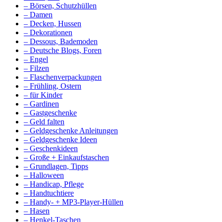
– Börsen, Schutzhüllen
– Damen
– Decken, Hussen
– Dekorationen
– Dessous, Bademoden
– Deutsche Blogs, Foren
– Engel
– Filzen
– Flaschenverpackungen
– Frühling, Ostern
– für Kinder
– Gardinen
– Gastgeschenke
– Geld falten
– Geldgeschenke Anleitungen
– Geldgeschenke Ideen
– Geschenkideen
– Große + Einkaufstaschen
– Grundlagen, Tipps
– Halloween
– Handicap, Pflege
– Handtuchtiere
– Handy- + MP3-Player-Hüllen
– Hasen
– Henkel-Taschen