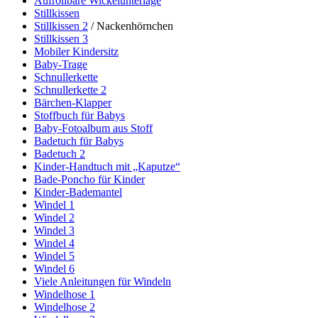
Aufrollbare Wickelunterlage
Stillkissen
Stillkissen 2
/ Nackenhörnchen
Stillkissen 3
Mobiler Kindersitz
Baby-Trage
Schnullerkette
Schnullerkette 2
Bärchen-Klapper
Stoffbuch für Babys
Baby-Fotoalbum aus Stoff
Badetuch für Babys
Badetuch 2
Kinder-Handtuch mit „Kaputze“
Bade-Poncho für Kinder
Kinder-Bademantel
Windel 1
Windel 2
Windel 3
Windel 4
Windel 5
Windel 6
Viele Anleitungen für Windeln
Windelhose 1
Windelhose 2