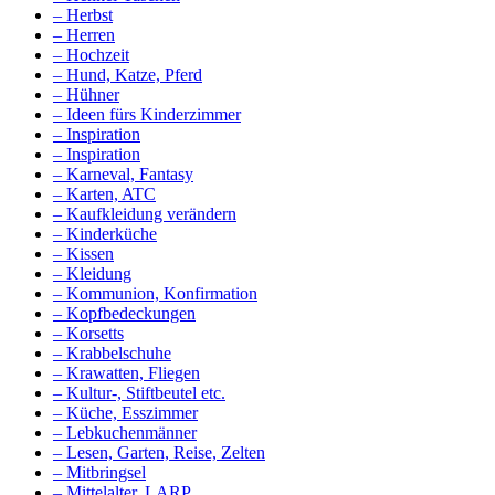
– Herbst
– Herren
– Hochzeit
– Hund, Katze, Pferd
– Hühner
– Ideen fürs Kinderzimmer
– Inspiration
– Inspiration
– Karneval, Fantasy
– Karten, ATC
– Kaufkleidung verändern
– Kinderküche
– Kissen
– Kleidung
– Kommunion, Konfirmation
– Kopfbedeckungen
– Korsetts
– Krabbelschuhe
– Krawatten, Fliegen
– Kultur-, Stiftbeutel etc.
– Küche, Esszimmer
– Lebkuchenmänner
– Lesen, Garten, Reise, Zelten
– Mitbringsel
– Mittelalter, LARP