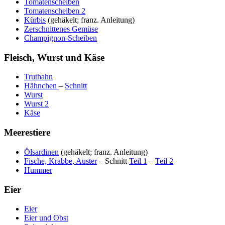
Tomatenscheiben
Tomatenscheiben 2
Kürbis
(gehäkelt; franz. Anleitung)
Zerschnittenes Gemüse
Champignon-Scheiben
Fleisch, Wurst und Käse
Truthahn
Hähnchen
–
Schnitt
Wurst
Wurst 2
Käse
Meerestiere
Ölsardinen
(gehäkelt; franz. Anleitung)
Fische, Krabbe, Auster
– Schnitt
Teil 1
–
Teil 2
Hummer
Eier
Eier
Eier und Obst