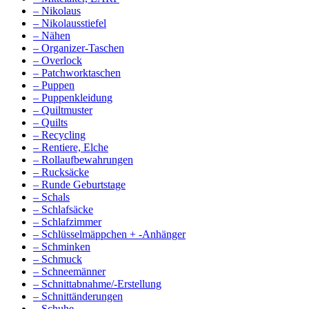
– Nikolaus
– Nikolausstiefel
– Nähen
– Organizer-Taschen
– Overlock
– Patchworktaschen
– Puppen
– Puppenkleidung
– Quiltmuster
– Quilts
– Recycling
– Rentiere, Elche
– Rollaufbewahrungen
– Rucksäcke
– Runde Geburtstage
– Schals
– Schlafsäcke
– Schlafzimmer
– Schlüsselmäppchen + -Anhänger
– Schminken
– Schmuck
– Schneemänner
– Schnittabnahme/-Erstellung
– Schnittänderungen
– Schuhe