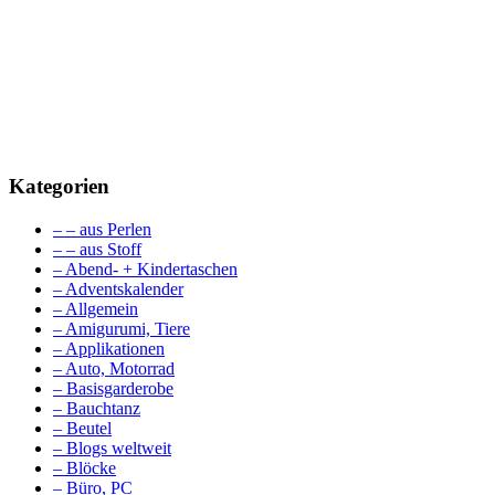
Kategorien
– – aus Perlen
– – aus Stoff
– Abend- + Kindertaschen
– Adventskalender
– Allgemein
– Amigurumi, Tiere
– Applikationen
– Auto, Motorrad
– Basisgarderobe
– Bauchtanz
– Beutel
– Blogs weltweit
– Blöcke
– Büro, PC