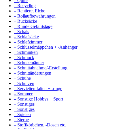
– Quilts
– Recycling
– Rentiere, Elche
– Rollaufbewahrungen
– Rucksäcke
– Runde Geburtstage
– Schals
– Schlafsäcke
– Schlafzimmer
– Schlüsselmäppchen + -Anhänger
– Schminken
– Schmuck
– Schneemänner
– Schnittabnahme/-Erstellung
– Schnittänderungen
– Schuhe
– Schürzen
– Servietten falten + -ringe
– Sommer
– Sonstige Hobbys + Sport
– Sonstiges
– Sonstiges
– Spielen
– Sterne
– Stoffkörbchen, -Dosen etc.