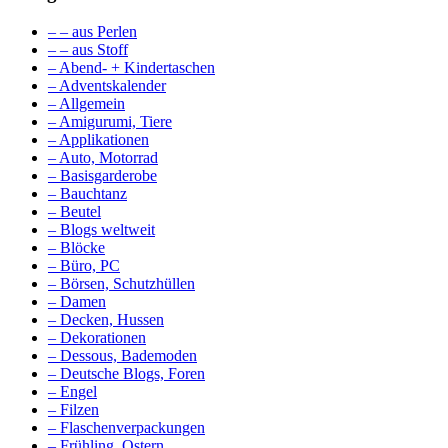
– – aus Perlen
– – aus Stoff
– Abend- + Kindertaschen
– Adventskalender
– Allgemein
– Amigurumi, Tiere
– Applikationen
– Auto, Motorrad
– Basisgarderobe
– Bauchtanz
– Beutel
– Blogs weltweit
– Blöcke
– Büro, PC
– Börsen, Schutzhüllen
– Damen
– Decken, Hussen
– Dekorationen
– Dessous, Bademoden
– Deutsche Blogs, Foren
– Engel
– Filzen
– Flaschenverpackungen
– Frühling, Ostern