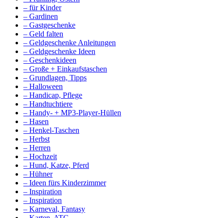
– für Kinder
– Gardinen
– Gastgeschenke
– Geld falten
– Geldgeschenke Anleitungen
– Geldgeschenke Ideen
– Geschenkideen
– Große + Einkaufstaschen
– Grundlagen, Tipps
– Halloween
– Handicap, Pflege
– Handtuchtiere
– Handy- + MP3-Player-Hüllen
– Hasen
– Henkel-Taschen
– Herbst
– Herren
– Hochzeit
– Hund, Katze, Pferd
– Hühner
– Ideen fürs Kinderzimmer
– Inspiration
– Inspiration
– Karneval, Fantasy
– Karten, ATC