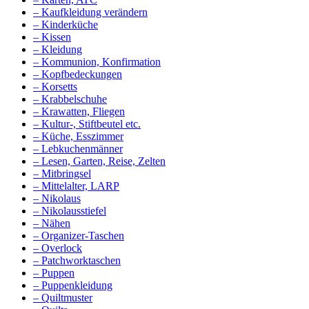
– Kaufkleidung verändern
– Kinderküche
– Kissen
– Kleidung
– Kommunion, Konfirmation
– Kopfbedeckungen
– Korsetts
– Krabbelschuhe
– Krawatten, Fliegen
– Kultur-, Stiftbeutel etc.
– Küche, Esszimmer
– Lebkuchenmänner
– Lesen, Garten, Reise, Zelten
– Mitbringsel
– Mittelalter, LARP
– Nikolaus
– Nikolausstiefel
– Nähen
– Organizer-Taschen
– Overlock
– Patchworktaschen
– Puppen
– Puppenkleidung
– Quiltmuster