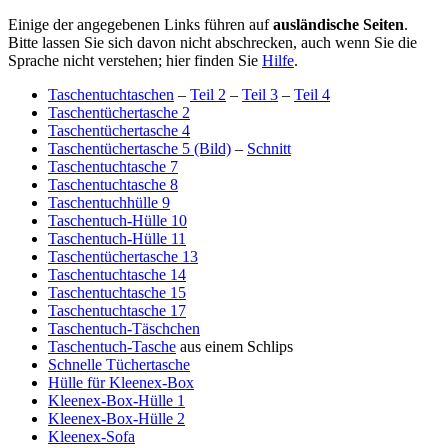
Einige der angegebenen Links führen auf
ausländische Seiten
.
Bitte lassen Sie sich davon nicht abschrecken, auch wenn Sie die
Sprache nicht verstehen; hier finden Sie
Hilfe
.
Taschentuchtaschen
–
Teil 2
–
Teil 3
–
Teil 4
Taschentüchertasche 2
Taschentüchertasche 4
Taschentüchertasche 5 (Bild)
–
Schnitt
Taschentuchtasche 7
Taschentuchtasche 8
Taschentuchhülle 9
Taschentuch-Hülle 10
Taschentuch-Hülle 11
Taschentüchertasche 13
Taschentuchtasche 14
Taschentuchtasche 15
Taschentuchtasche 17
Taschentuch-Täschchen
Taschentuch-Tasche
aus einem Schlips
Schnelle Tüchertasche
Hülle für Kleenex-Box
Kleenex-Box-Hülle 1
Kleenex-Box-Hülle 2
Kleenex-Sofa