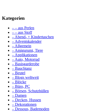
Kategorien
– – aus Perlen
– – aus Stoff
– Abend- + Kindertaschen
– Adventskalender
– Allgemein
– Amigurumi, Tiere
– Applikationen
– Auto, Motorrad
– Basisgarderobe
– Bauchtanz
– Beutel
– Blogs weltweit
– Blöcke
– Büro, PC
– Börsen, Schutzhüllen
– Damen
– Decken, Hussen
– Dekorationen
– Dessous, Bademoden