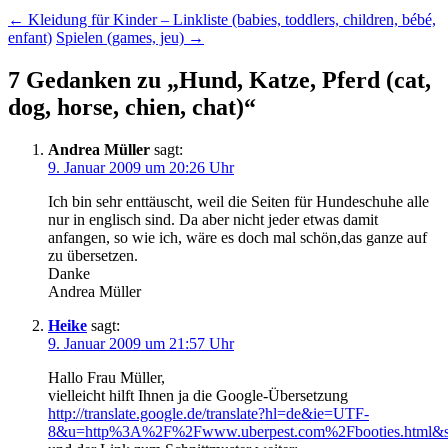
←
Kleidung für Kinder – Linkliste (babies, toddlers, children, bébé,
enfant)
Spielen (games, jeu)
→
7 Gedanken zu „
Hund, Katze, Pferd (cat,
dog, horse, chien, chat)
“
Andrea Müller
sagt:
9. Januar 2009 um 20:26 Uhr
Ich bin sehr enttäuscht, weil die Seiten für Hundeschuhe alle
nur in englisch sind. Da aber nicht jeder etwas damit
anfangen, so wie ich, wäre es doch mal schön,das ganze auf
zu übersetzen.
Danke
Andrea Müller
Heike
sagt:
9. Januar 2009 um 21:57 Uhr
Hallo Frau Müller,
vielleicht hilft Ihnen ja die Google-Übersetzung
http://translate.google.de/translate?hl=de&ie=UTF-
8&u=http%3A%2F%2Fwww.uberpest.com%2Fbooties.html&sl=