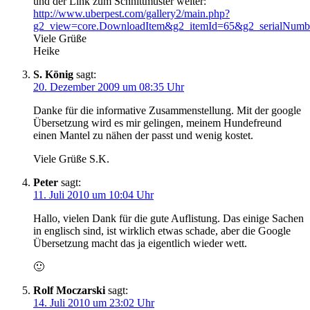
und der Link zum Schnittmuster weiter:
http://www.uberpest.com/gallery2/main.php?
g2_view=core.DownloadItem&g2_itemId=65&g2_serialNumb
Viele Grüße
Heike
S. König
sagt:
20. Dezember 2009 um 08:35 Uhr
Danke für die informative Zusammenstellung. Mit der google
Übersetzung wird es mir gelingen, meinem Hundefreund
einen Mantel zu nähen der passt und wenig kostet.
Viele Grüße S.K.
Peter
sagt:
11. Juli 2010 um 10:04 Uhr
Hallo, vielen Dank für die gute Auflistung. Das einige Sachen
in englisch sind, ist wirklich etwas schade, aber die Google
Übersetzung macht das ja eigentlich wieder wett.
🙂
Rolf Moczarski
sagt:
14. Juli 2010 um 23:02 Uhr