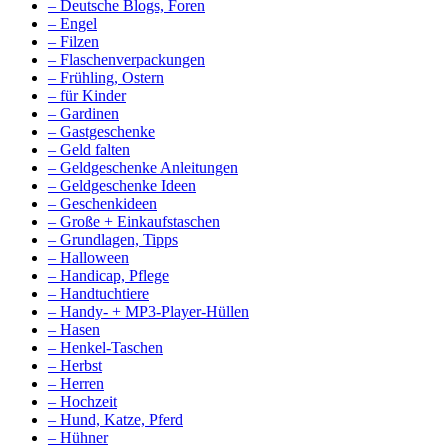
– Deutsche Blogs, Foren
– Engel
– Filzen
– Flaschenverpackungen
– Frühling, Ostern
– für Kinder
– Gardinen
– Gastgeschenke
– Geld falten
– Geldgeschenke Anleitungen
– Geldgeschenke Ideen
– Geschenkideen
– Große + Einkaufstaschen
– Grundlagen, Tipps
– Halloween
– Handicap, Pflege
– Handtuchtiere
– Handy- + MP3-Player-Hüllen
– Hasen
– Henkel-Taschen
– Herbst
– Herren
– Hochzeit
– Hund, Katze, Pferd
– Hühner