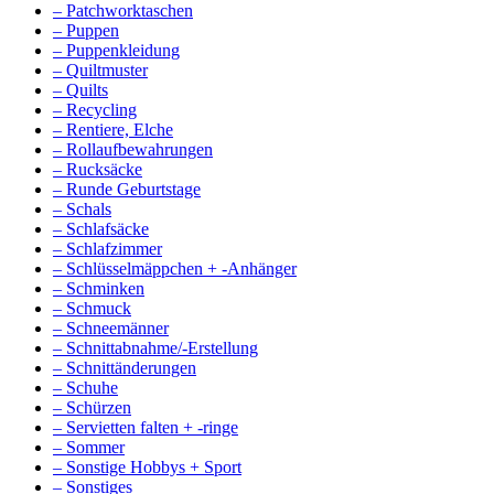
– Patchworktaschen
– Puppen
– Puppenkleidung
– Quiltmuster
– Quilts
– Recycling
– Rentiere, Elche
– Rollaufbewahrungen
– Rucksäcke
– Runde Geburtstage
– Schals
– Schlafsäcke
– Schlafzimmer
– Schlüsselmäppchen + -Anhänger
– Schminken
– Schmuck
– Schneemänner
– Schnittabnahme/-Erstellung
– Schnittänderungen
– Schuhe
– Schürzen
– Servietten falten + -ringe
– Sommer
– Sonstige Hobbys + Sport
– Sonstiges