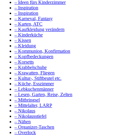
– Ideen fürs Kinderzimmer
– Inspiration
– Inspiration
– Karneval, Fantasy
– Karten, ATC
– Kaufkleidung verändern
– Kinderküche
– Kissen
– Kleidung
– Kommunion, Konfirmation
– Kopfbedeckungen
– Korsetts
– Krabbelschuhe
– Krawatten, Fliegen
– Kultur-, Stiftbeutel etc.
– Küche, Esszimmer
– Lebkuchenmänner
– Lesen, Garten, Reise, Zelten
– Mitbringsel
– Mittelalter, LARP
– Nikolaus
– Nikolausstiefel
– Nähen
– Organizer-Taschen
– Overlock