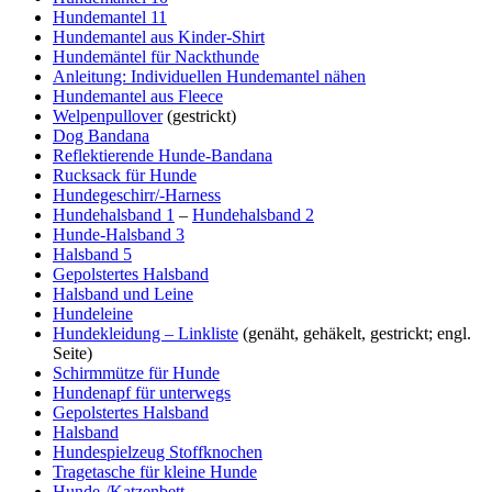
Hundemantel 11
Hundemantel aus Kinder-Shirt
Hundemäntel für Nackthunde
Anleitung: Individuellen Hundemantel nähen
Hundemantel aus Fleece
Welpenpullover
(gestrickt)
Dog Bandana
Reflektierende Hunde-Bandana
Rucksack für Hunde
Hundegeschirr/-Harness
Hundehalsband 1
–
Hundehalsband 2
Hunde-Halsband 3
Halsband 5
Gepolstertes Halsband
Halsband und Leine
Hundeleine
Hundekleidung – Linkliste
(genäht, gehäkelt, gestrickt; engl.
Seite)
Schirmmütze für Hunde
Hundenapf für unterwegs
Gepolstertes Halsband
Halsband
Hundespielzeug Stoffknochen
Tragetasche für kleine Hunde
Hunde-/Katzenbett