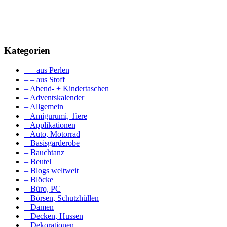
Kategorien
– – aus Perlen
– – aus Stoff
– Abend- + Kindertaschen
– Adventskalender
– Allgemein
– Amigurumi, Tiere
– Applikationen
– Auto, Motorrad
– Basisgarderobe
– Bauchtanz
– Beutel
– Blogs weltweit
– Blöcke
– Büro, PC
– Börsen, Schutzhüllen
– Damen
– Decken, Hussen
– Dekorationen