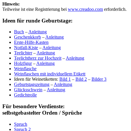
Hinweis:
Teilweise ist eine Registrierung bei
www.creadoo.com
erforderlich.
Ideen für runde Geburtstage:
Buch
–
Anleitung
Geschenkkorb
–
Anleitung
Erste-Hilfe-Kasten
Notfall-Kiste
–
Anleitung
Teelichter
–
Anleitung
Teelichtherz zur Hochzeit
–
Anleitung
Holzfigur
–
Anleitung
Weinflasche
Weinflaschen mit individuellem Etikett
Ideen für Weinetiketten:
Bild 1
–
Bild 2
–
Bilder 3
Geburtstagszeitung
–
Anleitung
Glücksschwein
–
Anleitung
Gedichtrolle
Für besondere Verdienste:
selbstgebastelter Orden / Sprüche
Spruch
Spruch 2