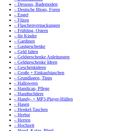
– Dessous, Bademoden
– Deutsche Blogs, Foren
– Engel
– Filzen
– Flaschenverpackungen
– Frühling, Ostern
– für Kinder
– Gardinen
– Gastgeschenke
– Geld falten
– Geldgeschenke Anleitungen
– Geldgeschenke Ideen
– Geschenkideen
– Große + Einkaufstaschen
– Grundlagen, Tipps
– Halloween
– Handicap, Pflege
– Handtuchtiere
– Handy- + MP3-Player-Hüllen
– Hasen
– Henkel-Taschen
– Herbst
– Herren
– Hochzeit
– Hund, Katze, Pferd