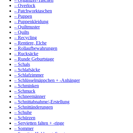
– Organizer-Taschen
– Overlock
– Patchworktaschen
– Puppen
– Puppenkleidung
– Quiltmuster
– Quilts
– Recycling
– Rentiere, Elche
– Rollaufbewahrungen
– Rucksäcke
– Runde Geburtstage
– Schals
– Schlafsäcke
– Schlafzimmer
– Schlüsselmäppchen + -Anhänger
– Schminken
– Schmuck
– Schneemänner
– Schnittabnahme/-Erstellung
– Schnittänderungen
– Schuhe
– Schürzen
– Servietten falten + -ringe
– Sommer