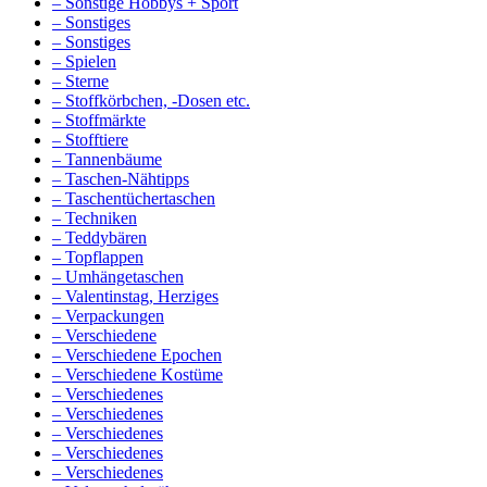
– Sonstige Hobbys + Sport
– Sonstiges
– Sonstiges
– Spielen
– Sterne
– Stoffkörbchen, -Dosen etc.
– Stoffmärkte
– Stofftiere
– Tannenbäume
– Taschen-Nähtipps
– Taschentüchertaschen
– Techniken
– Teddybären
– Topflappen
– Umhängetaschen
– Valentinstag, Herziges
– Verpackungen
– Verschiedene
– Verschiedene Epochen
– Verschiedene Kostüme
– Verschiedenes
– Verschiedenes
– Verschiedenes
– Verschiedenes
– Verschiedenes