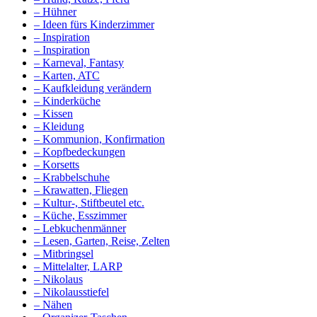
– Hühner
– Ideen fürs Kinderzimmer
– Inspiration
– Inspiration
– Karneval, Fantasy
– Karten, ATC
– Kaufkleidung verändern
– Kinderküche
– Kissen
– Kleidung
– Kommunion, Konfirmation
– Kopfbedeckungen
– Korsetts
– Krabbelschuhe
– Krawatten, Fliegen
– Kultur-, Stiftbeutel etc.
– Küche, Esszimmer
– Lebkuchenmänner
– Lesen, Garten, Reise, Zelten
– Mitbringsel
– Mittelalter, LARP
– Nikolaus
– Nikolausstiefel
– Nähen